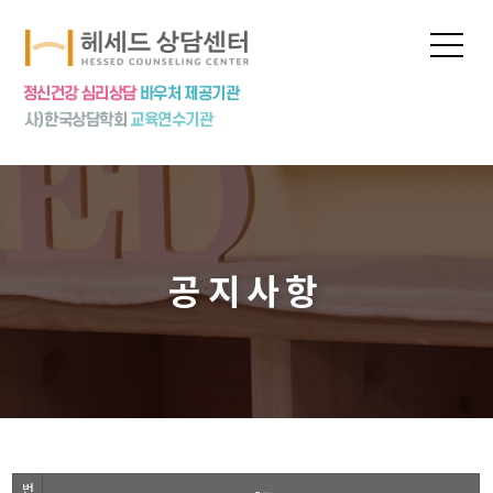
프로그램
상담신청
심리상담
심리검사
놀이치료
집단상담
공지사항
상담특강
상담수련
공지사항
번