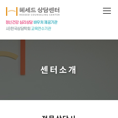
프로그램
상담신청
심리상담
심리검사
놀이치료
집단상담
센터소개
상담특강
상담수련
공지사항