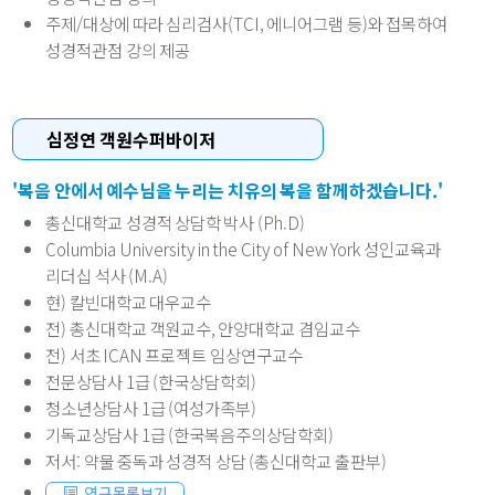
주제/대상에 따라 심리검사(TCI, 에니어그램 등)와 접목하여
성경적관점 강의 제공
심정연 객원수퍼바이저
'복음 안에서 예수님을 누리는 치유의 복을 함께하겠습니다.'
총신대학교 성경적 상담학 박사 (Ph.D)
Columbia University in the City of New York 성인교육과
리더십 석사 (M.A)
현) 칼빈대학교 대우교수
전) 총신대학교 객원교수, 안양대학교 겸임교수
전) 서초 ICAN 프로젝트 임상연구교수
전문상담사 1급 (한국상담학회)
청소년상담사 1급 (여성가족부)
기독교상담사 1급 (한국복음주의상담학회)
저서: 약물 중독과 성경적 상담 (총신대학교 출판부)