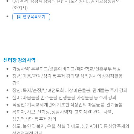
(공)역서: 성경적 상담의 길잡이(토기장이), 범죄교정상담학
(학지사)
센터장 강의사역
가정사역: 부부학교/결혼예비학교/태아학교/신혼부부 특강
청년: 마음/관계/성격 등 주제 강의 및 심리검사의 성경적활용
강의
장년: 목자/순장/남녀전도회 대상 마음돌봄, 관계돌봄 주제 강의
실버: 마음돌봄,손주돌봄,인생돌봄,가정돌봄 등 주제 강의
직장인: 기독교세계관에 기초한 직장인의 마음돌봄, 관계돌봄
목회자, 사모, 신학생, 상담사역자, 교회직원: 관계, 사역,
성경적상담 등 주제 강의
성도: 불안 및 불면, 우울, 상실 및 애도, 성인ADHD 등 상담주제의
성경적관점 강의