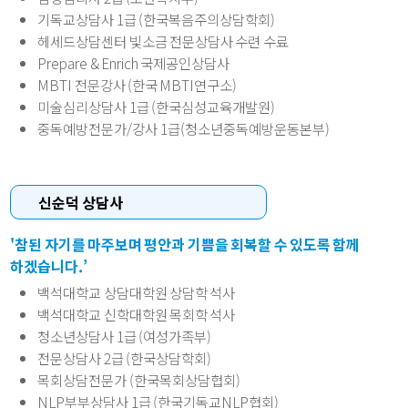
기독교상담사 1급 (한국복음주의상담학회)
헤세드상담센터 빛소금 전문상담사 수련 수료
Prepare & Enrich 국제공인상담사
MBTI 전문강사 (한국 MBTI연구소)
미술심리상담사 1급 (한국심성교육개발원)
중독예방전문가/강사 1급(청소년중독예방운동본부)
신순덕 상담사
'참된 자기를 마주보며 평안과 기쁨을 회복할 수 있도록 함께
하겠습니다.’
백석대학교 상담대학원 상담학 석사
백석대학교 신학대학원 목회학 석사
청소년상담사 1급 (여성가족부)
전문상담사 2급 (한국상담학회)
목회상담전문가 (한국목회상담협회)
NLP부부상담사 1급 (한국기독교NLP협회)