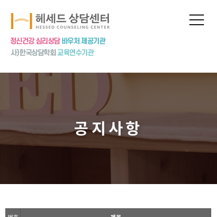
프로그램
상담신청
심리상담
심리검사
놀이치료
집단상담
공지사항
상담특강
상담수련
공지사항
번호
제목