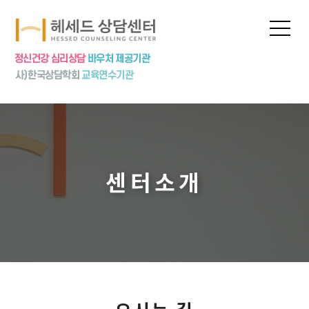
프로그램
상담신청
심리상담
심리검사
놀이치료
집단상담
센터소개
상담특강
상담수련
공지사항