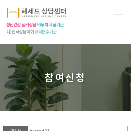
프로그램
상담신청
심리상담
심리검사
놀이치료
집단상담
참여신청
상담특강
상담수련
공지사항
hessed31
작성자