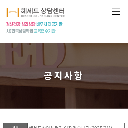
프로그램
상담신청
심리상담
심리검사
놀이치료
집단상담
공지사항
상담특강
상담수련
공지사항
헤세드상담센터가 이전했습니다 (2025/2/4)
제목