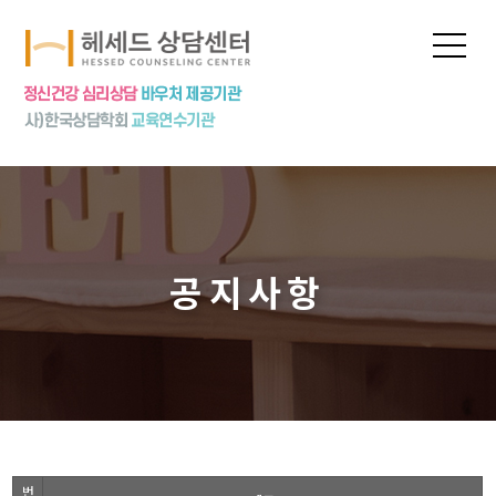
프로그램
상담신청
심리상담
심리검사
놀이치료
집단상담
공지사항
상담특강
상담수련
공지사항
번